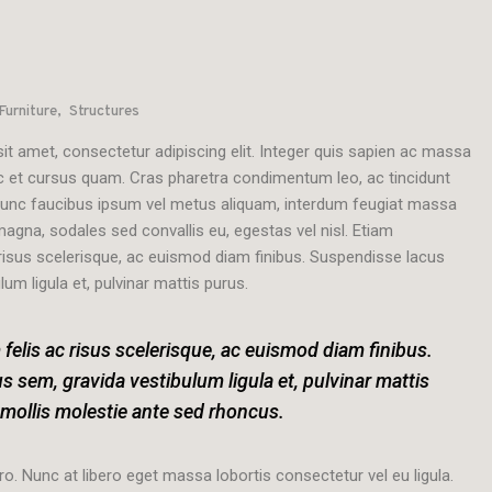
Furniture
Structures
t amet, consectetur adipiscing elit. Integer quis sapien ac massa
nc et cursus quam. Cras pharetra condimentum leo, ac tincidunt
unc faucibus ipsum vel metus aliquam, interdum feugiat massa
 magna, sodales sed convallis eu, egestas vel nisl. Etiam
risus scelerisque, ac euismod diam finibus. Suspendisse lacus
um ligula et, pulvinar mattis purus.
elis ac risus scelerisque, ac euismod diam finibus.
 sem, gravida vestibulum ligula et, pulvinar mattis
 mollis molestie ante sed rhoncus.
ro. Nunc at libero eget massa lobortis consectetur vel eu ligula.