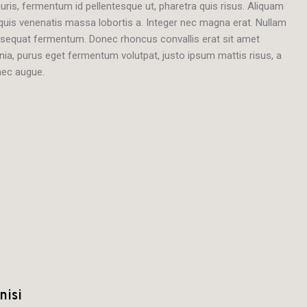
ris, fermentum id pellentesque ut, pharetra quis risus. Aliquam
, quis venenatis massa lobortis a. Integer nec magna erat. Nullam
onsequat fermentum. Donec rhoncus convallis erat sit amet
inia, purus eget fermentum volutpat, justo ipsum mattis risus, a
 nec augue.
nisi