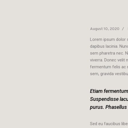
August 10, 2020
Lorem ipsum dolor si
dapibus lacinia. Nu
sem pharetra nec. N
viverra. Donec velit
fermentum felis ac 
sem, gravida vestibul
Etiam fermentum f
Suspendisse lacus
purus. Phasellus
Sed eu faucibus libe