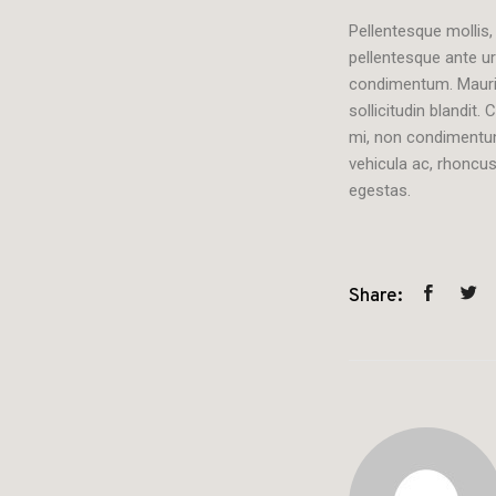
Pellentesque mollis,
pellentesque ante u
condimentum. Mauris
sollicitudin blandit
mi, non condimentum
vehicula ac, rhoncus
egestas.
Share: